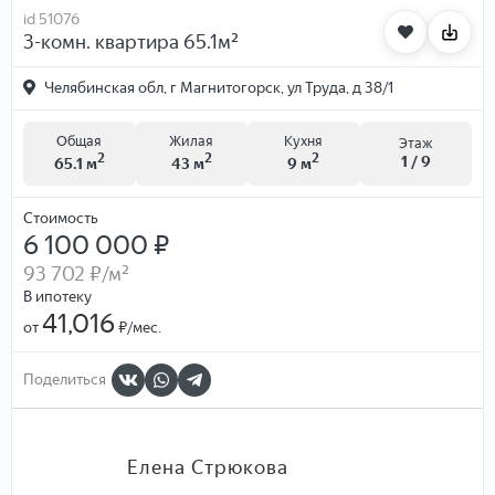
id 51076
3-комн. квартира 65.1м²
Челябинская обл, г Магнитогорск, ул Труда, д 38/1
Общая
Жилая
Кухня
Этаж
2
2
2
1 / 9
65.1 м
43 м
9 м
Стоимость
6 100 000 ₽
93 702 ₽
/м²
В ипотеку
41,016
от
₽/мес.
Поделиться
Елена Стрюкова