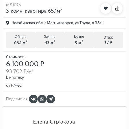
id 51076
3-комн. квартира 65.1м²
Челябинская обл, г Магнитогорск, ул Труда, д 38/1
Общая
Жилая
Кухня
Этаж
2
2
2
1 / 9
65.1 м
43 м
9 м
Стоимость
6 100 000 ₽
93 702 ₽
/м²
В ипотеку
от
₽/мес.
Поделиться
Елена Стрюкова