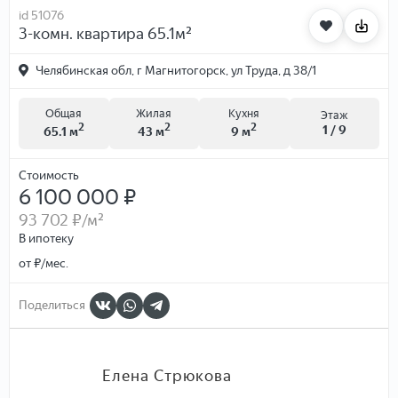
id 51076
3-комн. квартира 65.1м²
Челябинская обл, г Магнитогорск, ул Труда, д 38/1
Общая
Жилая
Кухня
Этаж
2
2
2
1 / 9
65.1 м
43 м
9 м
Стоимость
6 100 000 ₽
93 702 ₽
/м²
В ипотеку
от
₽/мес.
Поделиться
Елена Стрюкова