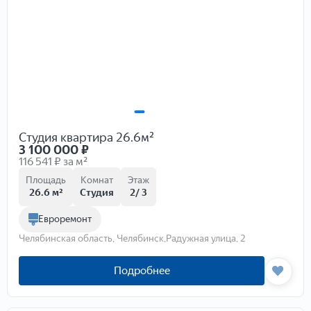
Этаж
Этажей
Состояние
Комнатность
1
2
3
4
5
6+
Студия квартира 26.6м²
Общая площадь
Жилая площадь
Площадь кухни
3 100 000
₽
116 541 ₽ за м²
Площадь
Комнат
Этаж
Стоимость
26.6 м²
Студия
2/ 3
Евроремонт
Челябинская область, Челябинск,Радужная улица, 2
Отправить
Подробнее