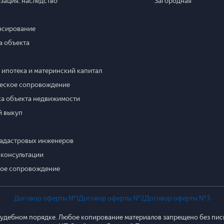
зация, наследство
Загородная
нсирование
 объекта
 ипотека и материнский капитал
еское сопровождение
а объекта недвижимости
 выкуп
кадастровых инженеров
консультации
ое сопровождение
Договор оферты №1
Договор оферты №2
Договор оферты №3
 судебном порядке. Любое копирование материалов запрещено без пи