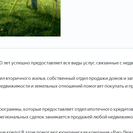
 лет успешно предоставляет все виды услуг, связанные с не
дел вторичного жилья, собственный отдел продажи домов и з
недвижимости и земельных отношений помогает покупать и п
ограммы, которые предоставляет отдел ипотечного кредитов
жрегиональных сделок занимается продажей любой недвижимос
ше кредо! В этом помогают юридическая компания «Рио-Люкс