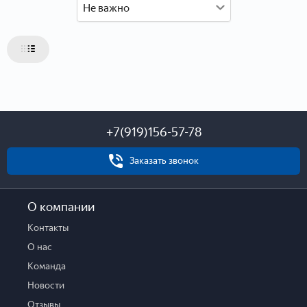
Не важно
Этаж
Этажей
Состояние
Комнатность
1
2
3
4
5
6+
+7(919)156-57-78
Общая площадь
Жилая площадь
Площадь кухни
Заказать звонок
Стоимость
О компании
Контакты
О нас
Отправить
Команда
Новости
Отзывы