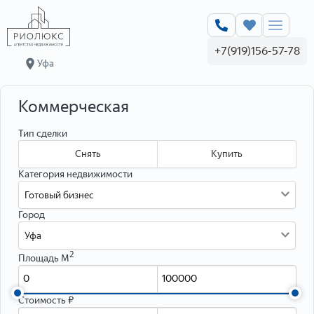
Оценка недвижимости online
+7(919)156-57-78
Уфа
Заполните форму, и мы бесплатно в течении часа рассчитаем
максимальную и минимальную цену и сроки продажи вашей
квартиры — это поможет вам увеличить спрос и быстрее продать
Коммерческая
недвижимость, а также аргументированно торговаться с
покупателями.
Тип сделки
При оценке учитываются все особенности — от характеристик
объекта до социального статуса жильцов дома, выясняются
Снять
Купить
перспективы развития района и цены на похожие лоты в вашем
Категория недвижимости
районе.
Готовый бизнес
Персональные данные
Город
Уфа
2
Площадь М
Стоимость ₽