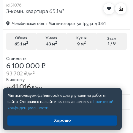
id 51076
3-комн. квартира 65.1м²
Челябинская обл, г Магнитогорск, ул Труда, д 38/1
Общая
Жилая
Кухня
Этаж
2
2
2
1 / 9
65.1 м
43 м
9 м
Стоимость
6 100 000 ₽
93 702 ₽
/м²
В ипотеку
41,016
от
₽/мес.
Мы используем файлы cookie для улучшения работы
сайта. Оставаясь на сайте, вы соглашаетесь с
Политикой
Поделиться
конфиденциальности
.
Хорошо
Елена Стрюкова