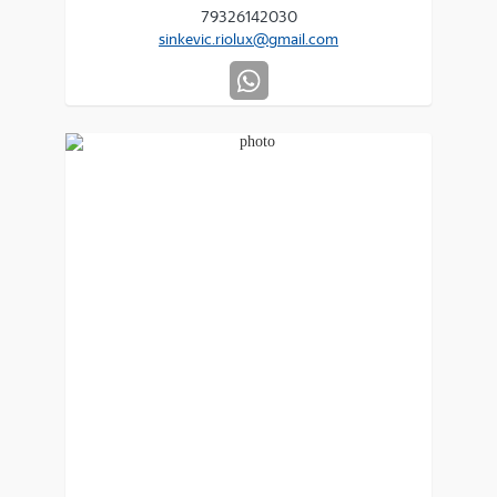
79326142030
sinkevic.riolux@gmail.com