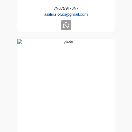
79875917397
asalin.riolux@gmail.com