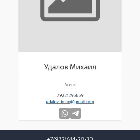
Удалов Михаил
Агент
79221295859
udalov.riolux@gmail.com
+7(932)614-20-30