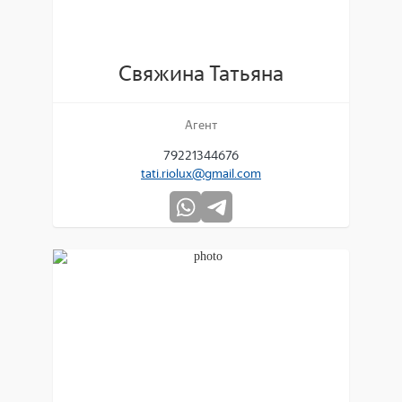
Свяжина Татьяна
Агент
79221344676
tati.riolux@gmail.com