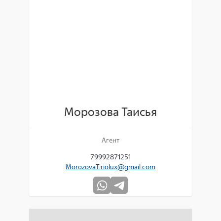
Морозова Таисья
Агент
79992871251
MorozovaT.riolux@gmail.com