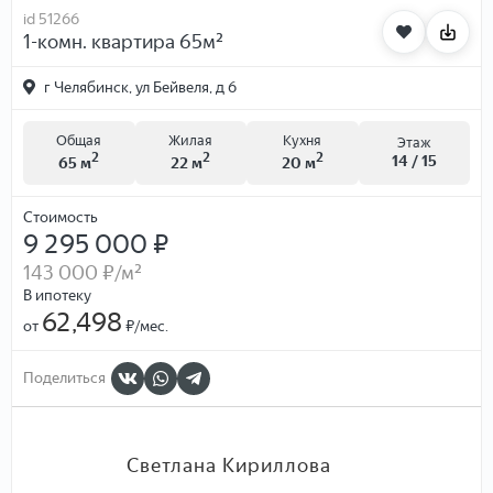
id 51266
1-комн. квартира 65м²
г Челябинск, ул Бейвеля, д 6
Общая
Жилая
Кухня
Этаж
2
2
2
14 / 15
65 м
22 м
20 м
Стоимость
9 295 000 ₽
143 000 ₽
/м²
В ипотеку
62,498
от
₽/мес.
Поделиться
Светлана Кириллова