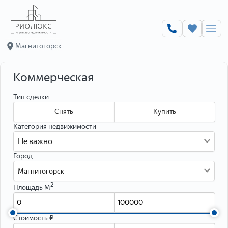
Оценка недвижимости online
Магнитогорск
Заполните форму, и мы бесплатно в течении часа рассчитаем
максимальную и минимальную цену и сроки продажи вашей
квартиры — это поможет вам увеличить спрос и быстрее продать
Коммерческая
недвижимость, а также аргументированно торговаться с
покупателями.
Тип сделки
При оценке учитываются все особенности — от характеристик
объекта до социального статуса жильцов дома, выясняются
Снять
Купить
перспективы развития района и цены на похожие лоты в вашем
Категория недвижимости
районе.
Не важно
Персональные данные
Город
Магнитогорск
2
Площадь М
Стоимость ₽