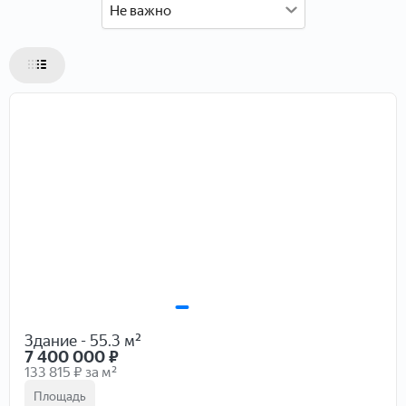
Не важно
Этаж
Этажей
Состояние
Комнатность
1
2
3
4
5
6+
Общая площадь
Жилая площадь
Площадь кухни
Стоимость
Отправить
Здание - 55.3 м²
7 400 000
₽
133 815 ₽ за м²
Площадь