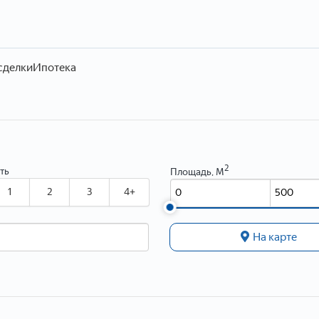
сделки
Ипотека
2
ть
Площадь, М
1
2
3
4+
На карте