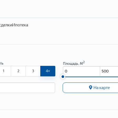
сделки
Ипотека
2
ть
Площадь, М
1
2
3
4+
На карте