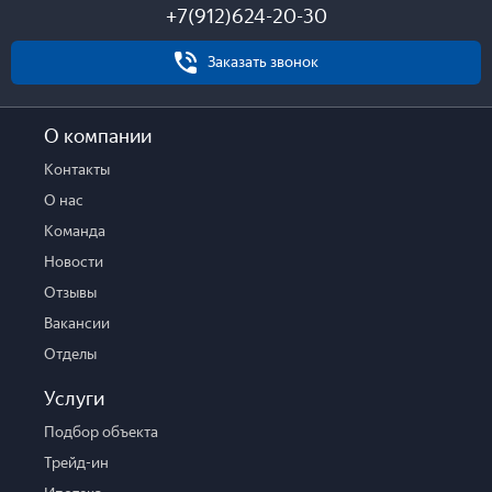
+7(912)624-20-30
Этаж
Этажей
Заказать звонок
Состояние
О компании
Комнатность
Контакты
1
2
3
4
5
6+
О нас
Общая площадь
Жилая площадь
Площадь кухни
Команда
Новости
Отзывы
Стоимость
Вакансии
Отделы
Услуги
Отправить
Подбор объекта
Трейд-ин