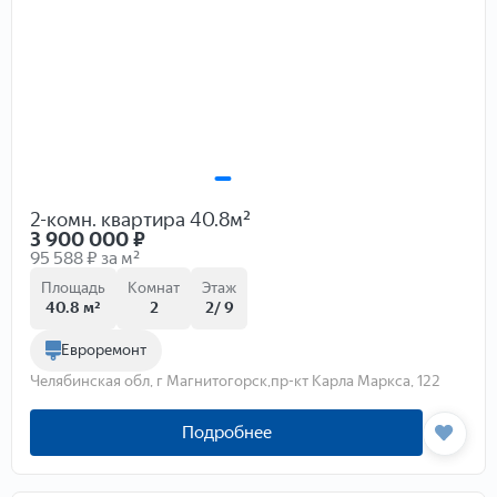
Этаж
Этажей
Состояние
Комнатность
1
2
3
4
5
6+
2-комн. квартира 40.8м²
Общая площадь
Жилая площадь
Площадь кухни
3 900 000
₽
95 588 ₽ за м²
Площадь
Комнат
Этаж
Стоимость
40.8 м²
2
2/ 9
Евроремонт
Челябинская обл, г Магнитогорск,пр-кт Карла Маркса, 122
Отправить
Подробнее