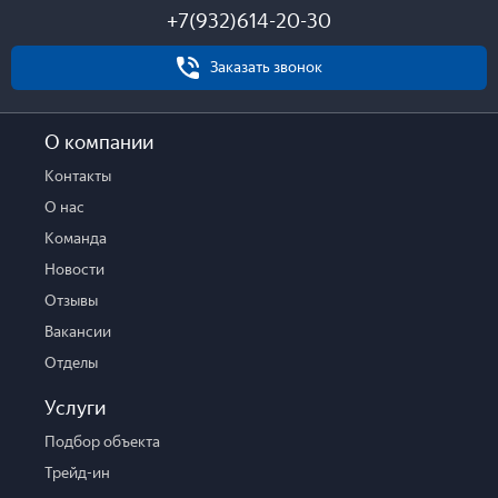
+7(932)614-20-30
Этаж
Этажей
Заказать звонок
Состояние
О компании
Комнатность
Контакты
1
2
3
4
5
6+
О нас
Общая площадь
Жилая площадь
Площадь кухни
Команда
Новости
Стоимость
Отзывы
Вакансии
Отделы
Услуги
Отправить
Подбор объекта
Трейд-ин